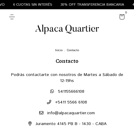
VO
6 CUOTAS SIN INTERÉS
30% OFF TRANSFERENCIA BANCARIA
4
0
Inicio
.
Contacto
Contacto
Podrás contactarte con nosotros de Martes a Sábado de
12-19hs
541155666108
+5411 5566 6108
info@alpacaquartier.com
Juramento 4145 PB B - 1430 - CABA